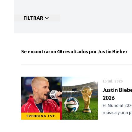
FILTRAR
Ordenar por:
MÁS RECIENTES
MENOS
Se encontraron
48
resultados por
Justin Bieber
Categorias:
NOTICIAS
S
15 jul. 2026
Justin Biebe
2026
El Mundial 202
música y una p
TRENDING TVC