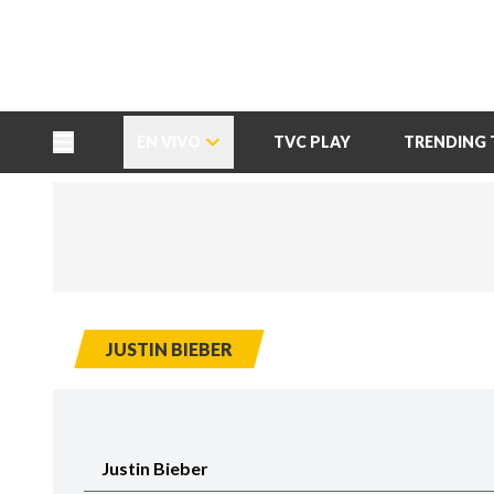
TU NOTA
DEPORTES TVC
HRN
EN VIVO
TVC PLAY
TRENDING 
JUSTIN BIEBER