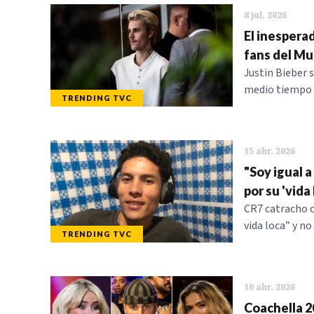
8 jul. 2026
El inespera
fans del Mu
Justin Bieber 
medio tiempo d
TRENDING TVC
15 abr. 2026
"Soy igual a
por su 'vida 
CR7 catracho c
vida loca” y no
TRENDING TVC
10 abr. 2026
Coachella 2