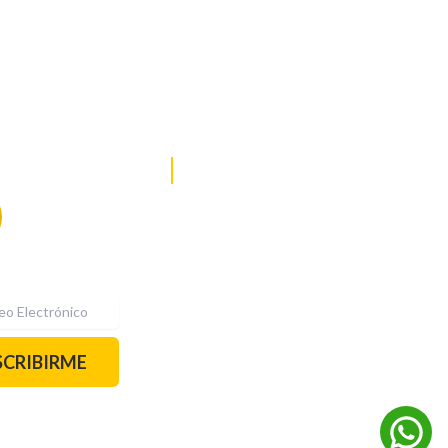
DE NOTICIAS
PAUTA CON NOSOTROS
Recibe las
mejores
historias
REDES SOCIALES
directamente a
tu correo.
¡Suscríbete YA!
SCRIBIRME