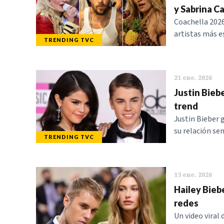
y Sabrina C
Coachella 2026 
artistas más e
TRENDING TVC
21 ene. 2026
Justin Bieb
trend
Justin Bieber 
su relación se
TRENDING TVC
13 ene. 2026
Hailey Bieb
redes
Un video viral 