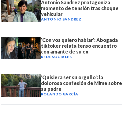
Antonio Sandrez protagoniza
momento de tensión tras choque
vehicular
ANTONIO SANDREZ
'Con vos quiero hablar': Abogada
tiktoker relata tenso encuentro
con amante de su ex
REDE SOCIALES
'Quisiera ser su orgullo': la
dolorosa confesión de Mime sobre
su padre
ROLANDO GARCÍA