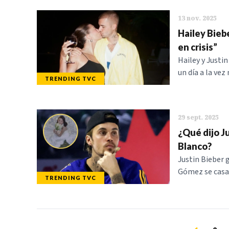
13 nov. 2025
Hailey Biebe
en crisis”
Hailey y Justi
un día a la vez
TRENDING TVC
29 sept. 2025
¿Qué dijo J
Blanco?
Justin Bieber 
Gómez se casa,
TRENDING TVC