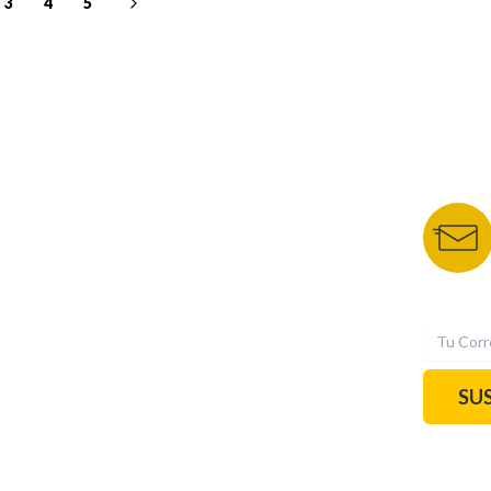
3
4
5
NUESTROS PORTALES
BOLETÍN 
TU NOTA
DEPORTES TVC
HRN
N
SU