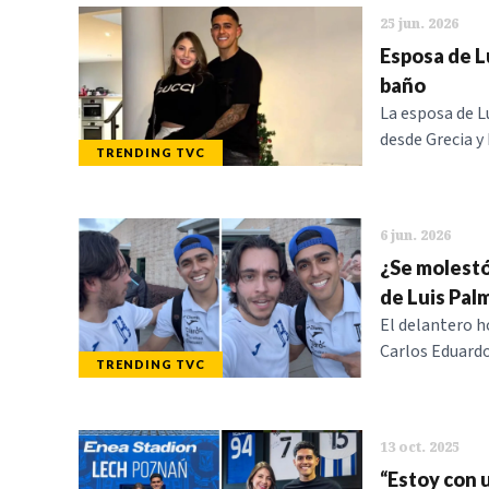
25 jun. 2026
Esposa de L
baño
La esposa de L
desde Grecia y
TRENDING TVC
6 jun. 2026
¿Se molestó
de Luis Pal
El delantero 
Carlos Eduardo
TRENDING TVC
13 oct. 2025
“Estoy con 