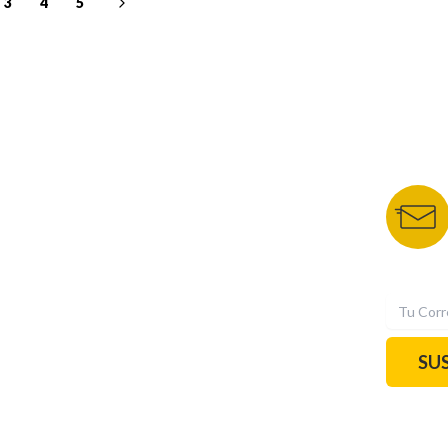
3
4
5
NUESTROS PORTALES
BOLETÍN 
TU NOTA
DEPORTES TVC
HRN
N
SU