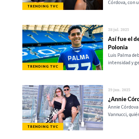
Córdova, con u
TRENDING TVC
28 jul. 2025
Así fue el d
Polonia
Luis Palma deb
intensidad y g
TRENDING TVC
29 jun. 2025
¿Annie Córd
Annie Córdova 
Vannucci, quién
TRENDING TVC