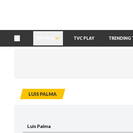
TU NOTA
DEPORTES TVC
HRN
EN VIVO
TVC PLAY
TRENDING 
LUIS PALMA