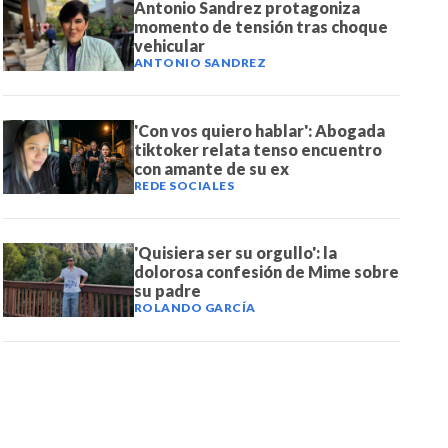
Antonio Sandrez protagoniza
momento de tensión tras choque
vehicular
ANTONIO SANDREZ
'Con vos quiero hablar': Abogada
tiktoker relata tenso encuentro
con amante de su ex
REDE SOCIALES
'Quisiera ser su orgullo': la
dolorosa confesión de Mime sobre
su padre
ROLANDO GARCÍA