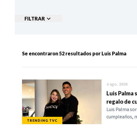
FILTRAR
Ordenar por:
MÁS RECIENTES
MENOS
Se encontraron
52
resultados por
Luis Palma
Categorias:
NOTICIAS
S
4 ago. 2026
Luis Palma 
regalo de 
Luis Palma sor
cumpleaños, m
TRENDING TVC