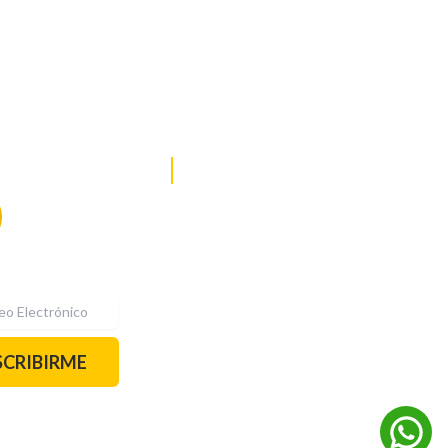
DE NOTICIAS
PAUTA CON NOSOTROS
Recibe las
mejores
historias
REDES SOCIALES
directamente a
tu correo.
¡Suscríbete YA!
SCRIBIRME