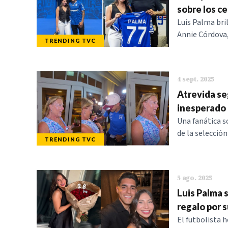
sobre los ce
Luis Palma bri
Annie Córdova,
TRENDING TVC
4 sept. 2025
Atrevida se
inesperado
Una fanática s
de la selecció
TRENDING TVC
5 ago. 2025
Luis Palma 
regalo por 
El futbolista 