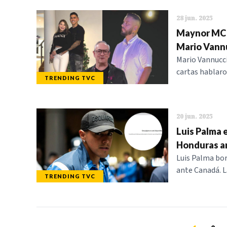
28 jun. 2025
Maynor MC h
Mario Vann
Mario Vannucci
cartas hablaro
TRENDING TVC
20 jun. 2025
Luis Palma 
Honduras a
Luis Palma bor
ante Canadá. L
TRENDING TVC