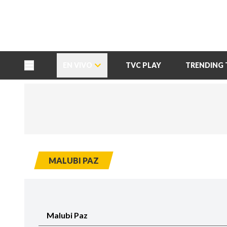
TU NOTA
DEPORTES TVC
HRN
EN VIVO
TVC PLAY
TRENDING 
MALUBI PAZ