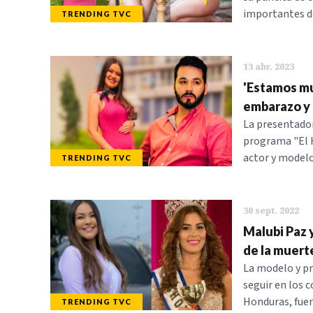
importantes de
TRENDING TVC
13 abr. 2023
'Estamos muy
embarazo y 
La presentador
programa "El H
actor y modelo
TRENDING TVC
30 sept. 2022
Malubi Paz 
de la muert
La modelo y pr
seguir en los 
Honduras, fuer
TRENDING TVC