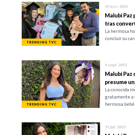
29 nov. 2023
Malubi Paz 
tras conver
La hermosa ho
concluir su car
TRENDING TVC
6 sept. 2023
Malubi Paz 
presume un
La conocida m
gratamente a s
hermosa bebé r
TRENDING TVC
31 jul. 2023