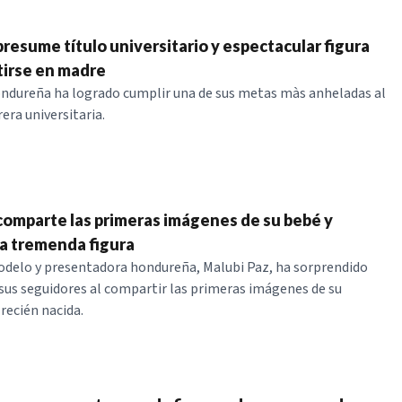
presume título universitario y espectacular figura
tirse en madre
ndureña ha logrado cumplir una de sus metas màs anheladas al
rera universitaria.
comparte las primeras imágenes de su bebé y
a tremenda figura
odelo y presentadora hondureña, Malubi Paz, ha sorprendido
us seguidores al compartir las primeras imágenes de su
ecién nacida.