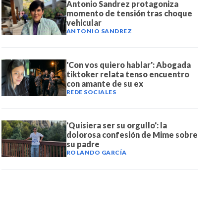
Antonio Sandrez protagoniza
momento de tensión tras choque
vehicular
ANTONIO SANDREZ
'Con vos quiero hablar': Abogada
tiktoker relata tenso encuentro
con amante de su ex
REDE SOCIALES
'Quisiera ser su orgullo': la
dolorosa confesión de Mime sobre
su padre
ROLANDO GARCÍA