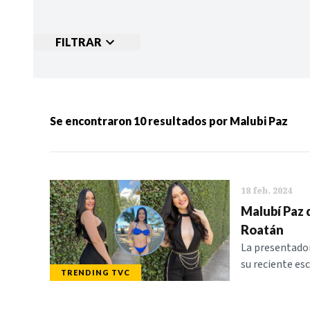
FILTRAR
Ordenar por:
MÁS RECIENTES
MENOS
Se encontraron
10
resultados por
Malubi Paz
Categorias:
NOTICIAS
S
18 feb. 2024
Malubí Paz 
Roatán
La presentador
su reciente esc
TRENDING TVC