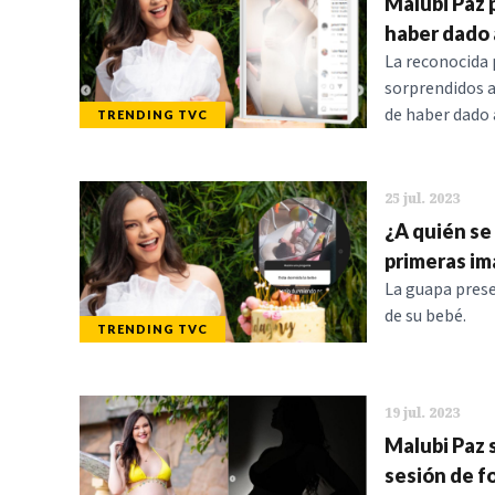
Malubi Paz 
haber dado 
La reconocida 
sorprendidos a
de haber dado a
TRENDING TVC
25 jul. 2023
¿A quién se
primeras im
La guapa prese
de su bebé.
TRENDING TVC
19 jul. 2023
Malubi Paz 
sesión de f