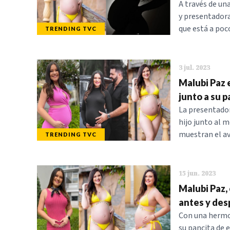
A través de un
y presentadora
que está a poc
TRENDING TVC
3 jul. 2023
Malubi Paz 
junto a su p
La presentador
hijo junto al 
muestran el a
TRENDING TVC
15 jun. 2023
Malubi Paz,
antes y des
Con una hermos
su pancita de 