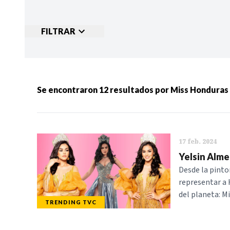
FILTRAR
Ordenar por:
MÁS RECIENTES
MENOS
Se encontraron
12
resultados por
Miss Hondura
Categorias:
NOTICIAS
S
17 feb. 2024
Yelsin Alme
Desde la pinto
representar a 
del planeta: M
TRENDING TVC