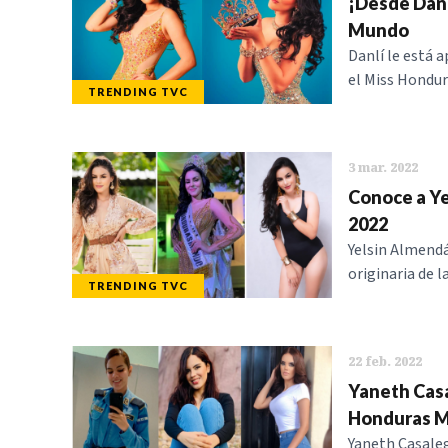
¡Desde Danl
Mundo
Danlí le está a
el Miss Hondu
TRENDING TVC
3 mar. 2022
Conoce a Y
2022
Yelsin Almendá
originaria de l
TRENDING TVC
22 feb. 2022
Yaneth Casa
Honduras Mu
Yaneth Casaleg