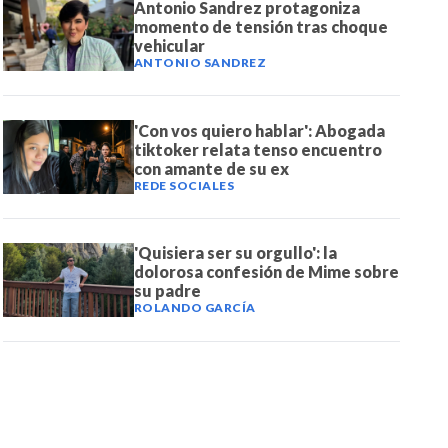
Antonio Sandrez protagoniza
momento de tensión tras choque
vehicular
ANTONIO SANDREZ
'Con vos quiero hablar': Abogada
tiktoker relata tenso encuentro
con amante de su ex
REDE SOCIALES
'Quisiera ser su orgullo': la
dolorosa confesión de Mime sobre
su padre
ROLANDO GARCÍA