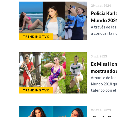
29 ene. 2024
Policía Kar
Mundo 202
A través de las
a conocer la no
TRENDING TVC
5 jul. 2023
Ex Miss Hon
mostrando s
Amante de los 
Mundo 2018 que
talento con el 
TRENDING TVC
27 ene. 2023