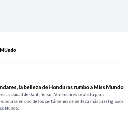
Periodo:
 RECIENTES
s MUndo
ERIES
ndares, la belleza de Honduras rumbo a Miss Mundo
resca ciudad de Danlí, Yelsin Almendares se alista para
Honduras en uno de los certámenes de belleza más prestigiosos
iss Mundo.