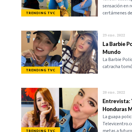
sensación en r
certámenes de
TRENDING TVC
29 ene. 2022
La Barbie Po
Mundo
La Barbie Polic
catracha tomó 
TRENDING TVC
20 ene. 2022
Entrevista: 
Honduras Mu
La guapa polic
Televicentro.
metas a futur
TRENDING TVC