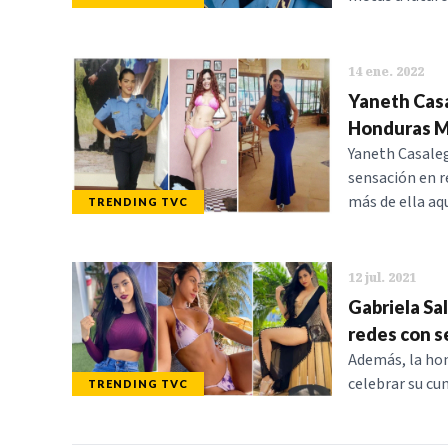
14 ene. 2022
Yaneth Casal
Honduras 
Yaneth Casaleg
sensación en r
más de ella aq
TRENDING TVC
12 jul. 2021
Gabriela Sa
redes con se
Además, la hon
celebrar su c
TRENDING TVC