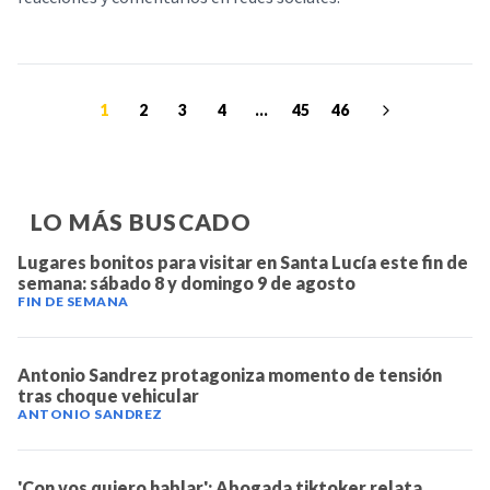
1
2
3
4
...
45
46
LO MÁS BUSCADO
Lugares bonitos para visitar en Santa Lucía este fin de
semana: sábado 8 y domingo 9 de agosto
FIN DE SEMANA
Antonio Sandrez protagoniza momento de tensión
tras choque vehicular
ANTONIO SANDREZ
'Con vos quiero hablar': Abogada tiktoker relata