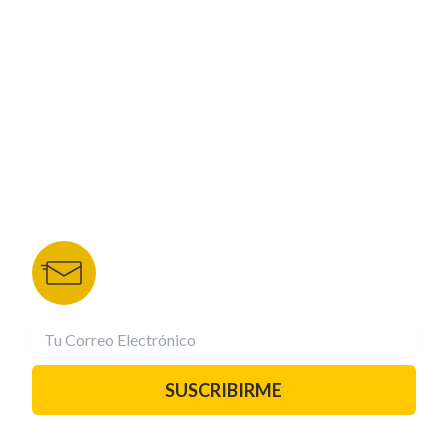
NUESTROS PORTALES
TU NOTA
DEPORTES TVC
HRN
BOLETÍN DE NOTICIAS
Recibe las mejores historias directamente a tu
correo.
¡Suscríbete YA!
SUSCRIBIRME