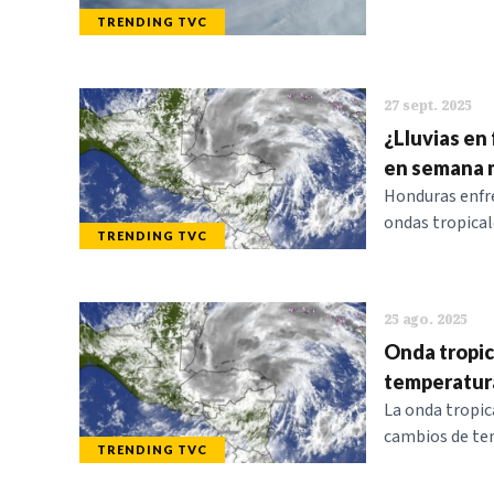
TRENDING TVC
27 sept. 2025
¿Lluvias en
en semana 
Honduras enfre
ondas tropical
TRENDING TVC
25 ago. 2025
Onda tropic
temperatura
La onda tropic
cambios de tem
TRENDING TVC