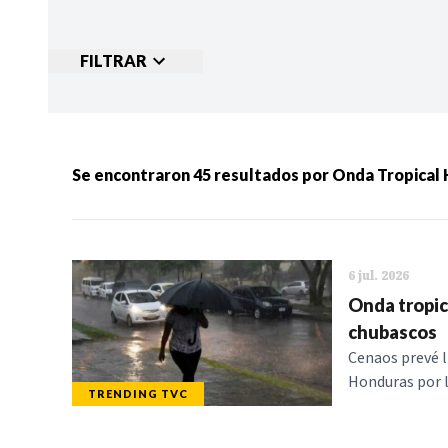
FILTRAR
Ordenar por:
MÁS RECIENTES
MENOS
Se encontraron
45
resultados por
Onda Tropical
Categorias:
NOTICIAS
S
6 jul. 2026
Onda tropic
chubascos
Cenaos prevé l
Honduras por l
TRENDING TVC