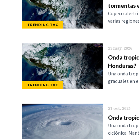
tormentas e
Copeco alertó 
varias region
TRENDING TVC
23 may. 2026
Onda tropic
Honduras?
Una onda tropi
graduales en e
TRENDING TVC
21 oct. 2025
Onda tropic
Una onda tropi
ciclónica. Man