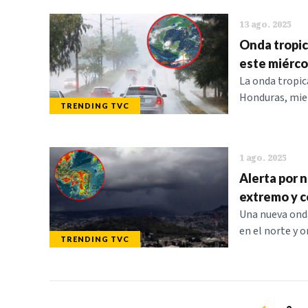
13 ago. 2025
Onda tropic
este miérco
La onda tropica
Honduras, mien
TRENDING TVC
1 ago. 2025
Alerta por n
extremo y 
Una nueva onda
en el norte y 
TRENDING TVC