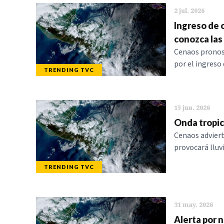
2 jul. 2026
Ingreso de 
conozca las
Cenaos pronost
por el ingreso
TRENDING TVC
15 jun. 2026
Onda tropic
Cenaos advierte
provocará lluv
TRENDING TVC
31 may. 2026
Alerta por n