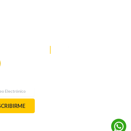
DE NOTICIAS
PAUTA CON NOSOTROS
Recibe las
mejores
historias
REDES SOCIALES
directamente a
tu correo.
¡Suscríbete YA!
SCRIBIRME