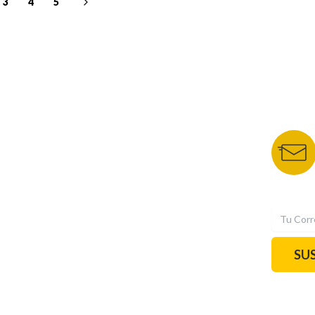
3
4
5
NUESTROS PORTALES
BOLETÍN 
TU NOTA
DEPORTES TVC
HRN
N
SU