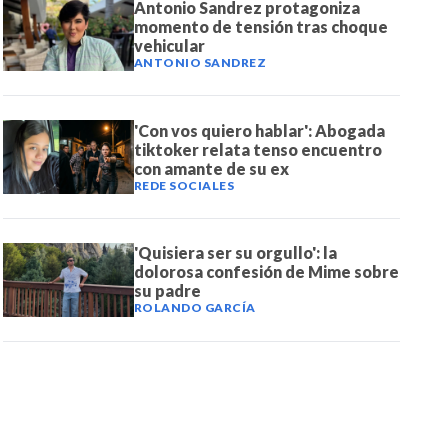
Antonio Sandrez protagoniza
momento de tensión tras choque
vehicular
ANTONIO SANDREZ
'Con vos quiero hablar': Abogada
tiktoker relata tenso encuentro
con amante de su ex
REDE SOCIALES
'Quisiera ser su orgullo': la
dolorosa confesión de Mime sobre
su padre
ROLANDO GARCÍA