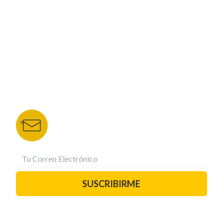
NUESTROS PORTALES
TU NOTA
DEPORTES TVC
HRN
BOLETÍN DE NOTICIAS
Recibe las mejores historias directamente a tu
correo.
¡Suscríbete YA!
SUSCRIBIRME
PAUTA CON NOSOTROS