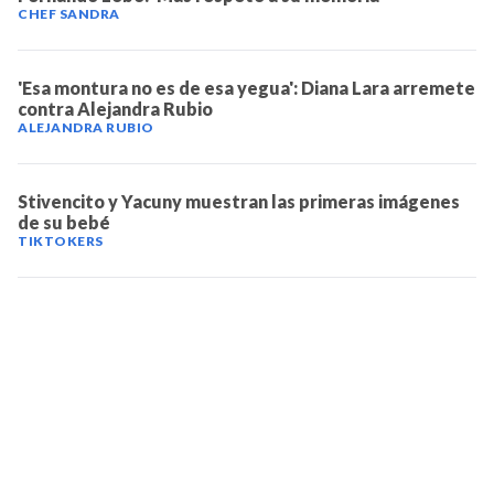
CHEF SANDRA
'Esa montura no es de esa yegua': Diana Lara arremete
contra Alejandra Rubio
ALEJANDRA RUBIO
Stivencito y Yacuny muestran las primeras imágenes
de su bebé
TIKTOKERS
TELEVICENTRO
Contáctanos
Mapa del sitio