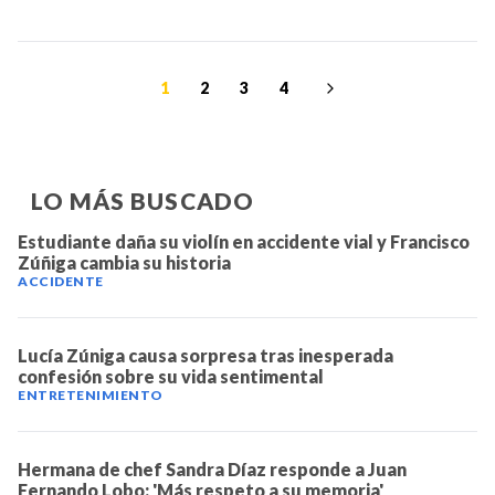
1
2
3
4
LO MÁS BUSCADO
Estudiante daña su violín en accidente vial y Francisco
Zúñiga cambia su historia
ACCIDENTE
Lucía Zúniga causa sorpresa tras inesperada
confesión sobre su vida sentimental
ENTRETENIMIENTO
Hermana de chef Sandra Díaz responde a Juan
Fernando Lobo: 'Más respeto a su memoria'