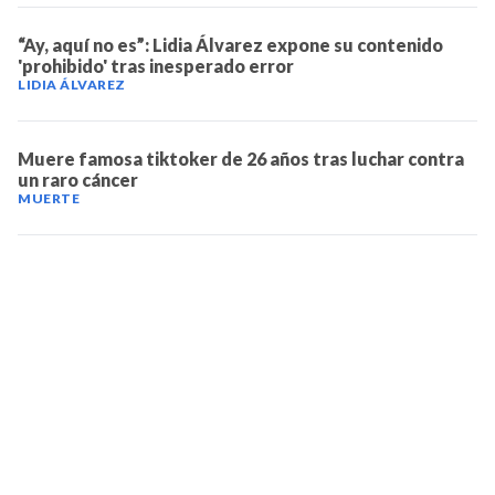
“Ay, aquí no es”: Lidia Álvarez expone su contenido
'prohibido' tras inesperado error
LIDIA ÁLVAREZ
Muere famosa tiktoker de 26 años tras luchar contra
un raro cáncer
MUERTE
TELEVICENTRO
Contáctanos
Mapa del sitio
Teléfono PBX: 2280-5514