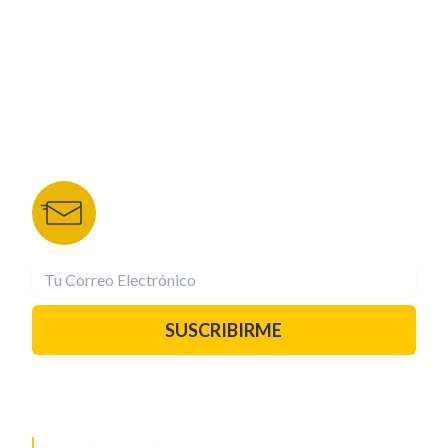
TU NOTA
DEPORTES TVC
HRN
BOLETÍN DE NOTICIAS
Recibe las mejores historias directamente a tu
correo.
¡Suscríbete YA!
SUSCRIBIRME
PAUTA CON NOSOTROS