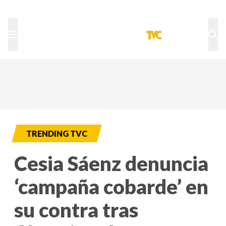
TU NOTA
DEPORTES TVC
HRN
TRENDING TVC
Cesia Sáenz denuncia
‘campaña cobarde’ en
su contra tras