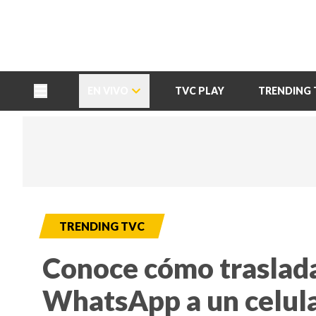
TU NOTA
DEPORTES TVC
HRN
EN VIVO
TVC PLAY
TRENDING 
TRENDING TVC
Conoce cómo traslada
WhatsApp a un celula