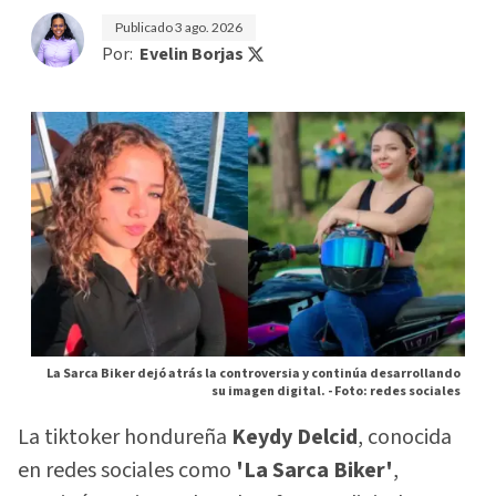
Publicado
3 ago. 2026
Por:
Evelin Borjas
La Sarca Biker dejó atrás la controversia y continúa desarrollando
su imagen digital. -
Foto: redes sociales
La tiktoker hondureña
Keydy Delcid
, conocida
en redes sociales como
'La Sarca Biker'
,