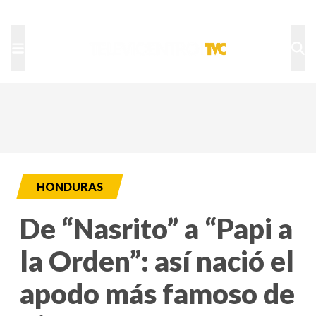
TU NOTA
DEPORTES TVC
HRN
HONDURAS
De “Nasrito” a “Papi a
la Orden”: así nació el
apodo más famoso de