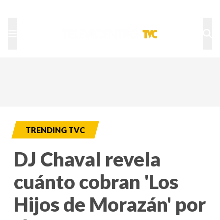
TU NOTA
DEPORTES TVC
HRN
TRENDING TVC
DJ Chaval revela
cuánto cobran 'Los
Hijos de Morazán' por