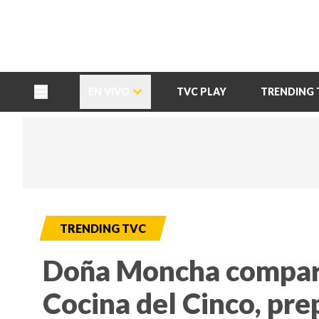
TU NOTA
DEPORTES TVC
HRN
EN VIVO
TVC PLAY
TRENDING 
TRENDING TVC
Doña Moncha comparti
Cocina del Cinco, pre