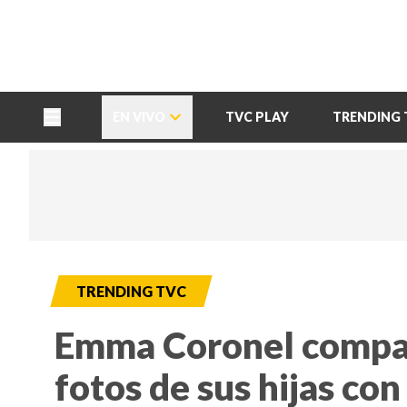
TU NOTA
DEPORTES TVC
HRN
EN VIVO
TVC PLAY
TRENDING 
TRENDING TVC
Emma Coronel compar
fotos de sus hijas co