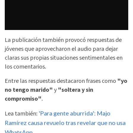
La publicación también provocó respuestas de
jóvenes que aprovecharon el audio para dejar
claras sus propias situaciones sentimentales en
los comentarios.
Entre las respuestas destacaron frases como
"yo
no tengo marido"
y
"soltera y sin
compromiso"
.
Lea también:
'Para gente aburrida': Majo
Ramírez causa revuelo tras revelar que no usa
WhatsApp