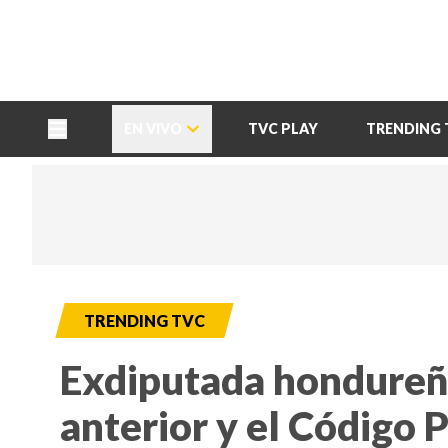
TU NOTA
DEPORTES TVC
HRN
EN VIVO
TVC PLAY
TRENDING 
TRENDING TVC
Exdiputada hondureña
anterior y el Código 