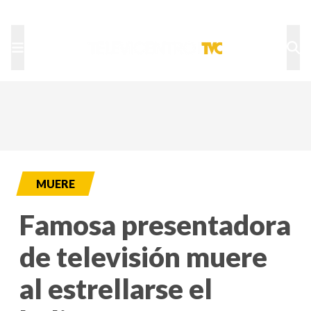
TU NOTA
DEPORTES TVC
HRN
MUERE
Famosa presentadora
de televisión muere
al estrellarse el