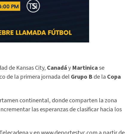
dad de Kansas City,
Canadá
y
Martinica
se
co de la primera jornada del
Grupo B
de la
Copa
ertamen continental, donde comparten la zona
incrementar las esperanzas de clasificar hacia los
e Telecadena y en www.deportestvc.com a partir de