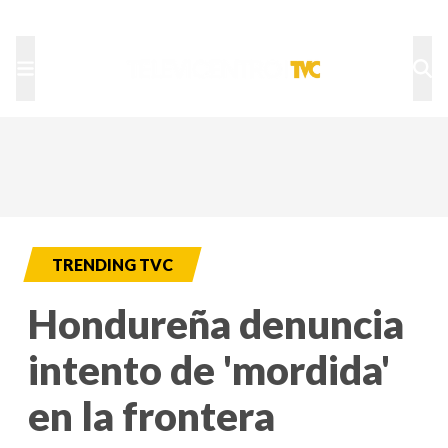
TU NOTA
DEPORTES TVC
HRN
TRENDING TVC
Hondureña denuncia
intento de 'mordida'
en la frontera