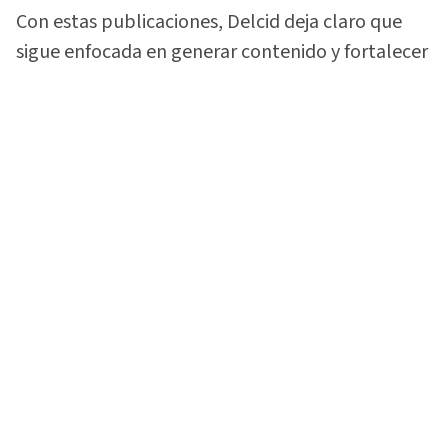
Con estas publicaciones, Delcid deja claro que
sigue enfocada en generar contenido y fortalecer
la comunidad que construyó alrededor de su
gusto por las motocicletas.
Vea:
¡Lo soltó todo! 'La Sarca Biker' rompe el
silencio sobre video con Davis Flow