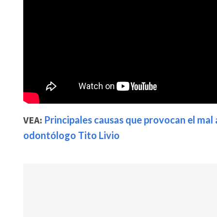
VEA:
Principales causas que provocan el mal a
odontólogo Tito Livio