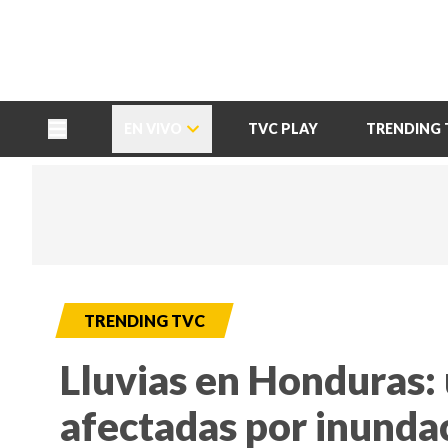
TU NOTA
DEPORTES TVC
HRN
EN VIVO
TVC PLAY
TRENDING 
TRENDING TVC
Lluvias en Honduras: 
afectadas por inunda