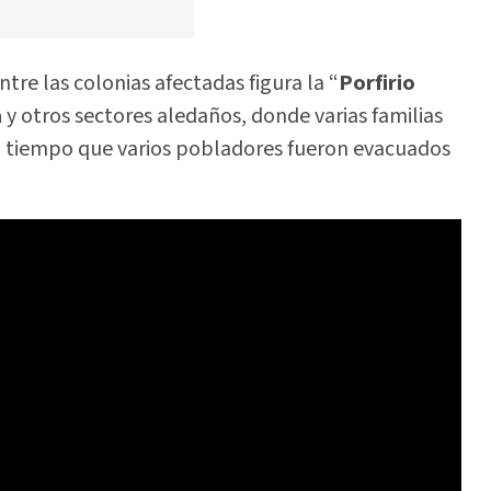
ntre las colonias afectadas figura la “
Porfirio
a
y otros sectores aledaños, donde varias familias
al tiempo que varios pobladores fueron evacuados