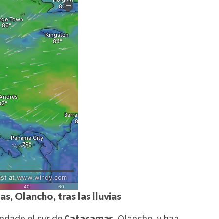
, Olancho, tras las lluvias
undado el sur de
Catacamas
, Olancho, y han