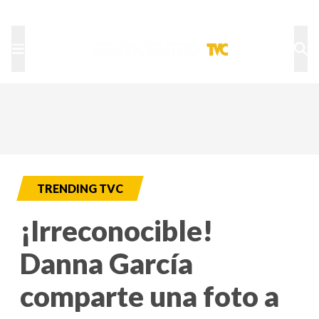
TU NOTA
DEPORTES TVC
HRN
TRENDING TVC
¡Irreconocible!
Danna García
comparte una foto a