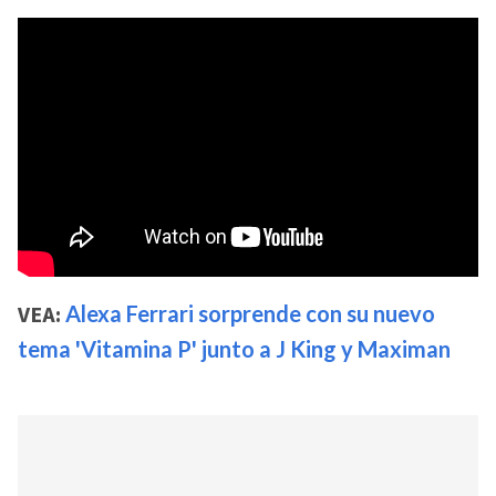
VEA:
Alexa Ferrari sorprende con su nuevo
tema 'Vitamina P' junto a J King y Maximan