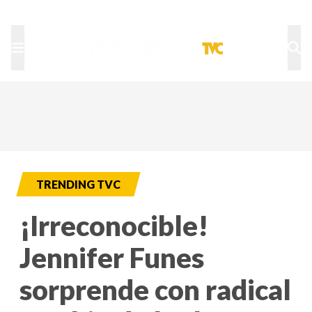
TU NOTA
DEPORTES TVC
HRN
TRENDING TVC
¡Irreconocible!
Jennifer Funes
sorprende con radical