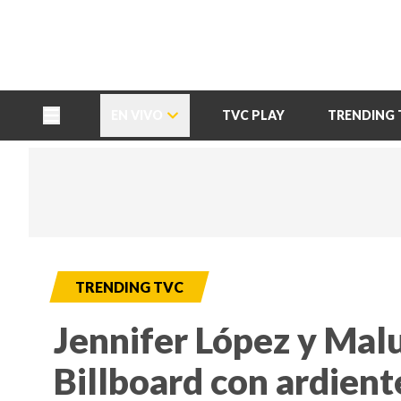
TU NOTA
DEPORTES TVC
HRN
EN VIVO
TVC PLAY
TRENDING 
TRENDING TVC
Jennifer López y Mal
Billboard con ardient