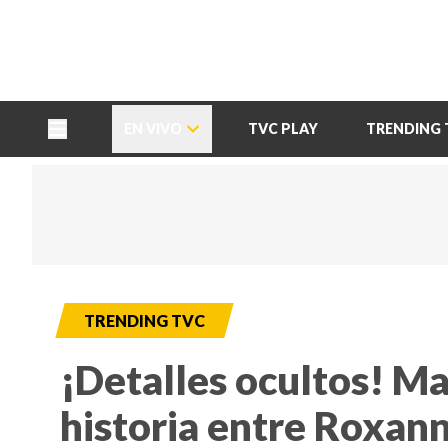
TU NOTA
DEPORTES TVC
HRN
EN VIVO
TVC PLAY
TRENDING 
TRENDING TVC
¡Detalles ocultos! Ma
historia entre Roxann