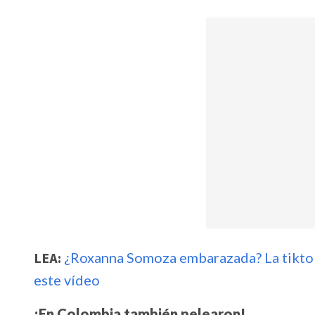
LEA:
¿Roxanna Somoza embarazada? La tiktoke
este vídeo
¡En Colombia también pelearon!