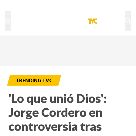
TU NOTA
DEPORTES TVC
HRN
TRENDING TVC
'Lo que unió Dios':
Jorge Cordero en
controversia tras