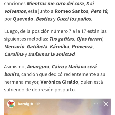
canciones
Mientras me curo del cora
,
X si
volvemos
, esta junto a
Romeo Santos
,
Pero tú
,
por
Quevedo
,
Besties
y
Gucci los paños
.
Luego, de la posición número 7 a la 17 están las
siguientes melodías:
Tus gafitas
,
Ojos ferrari
,
Mercurio
,
Gatúbela
,
Kármika
,
Provenza
,
Carolina
y
Dañamos la amistad
.
Asimismo,
Amargura
,
Cairo
y
Mañana será
bonito
, canción que dedicó recientemente a su
hermana mayor,
Verónica Giraldo
, quien está
sufriendo de depresión posparto.