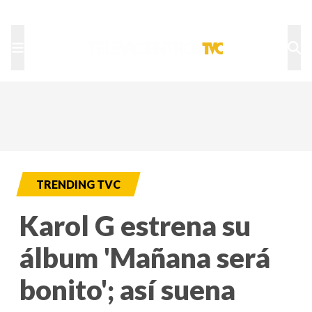
TU NOTA
DEPORTES TVC
HRN
TRENDING TVC
Karol G estrena su
álbum 'Mañana será
bonito'; así suena