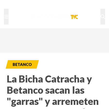
TU NOTA
DEPORTES TVC
HRN
BETANCO
La Bicha Catracha y
Betanco sacan las
"garras" y arremeten