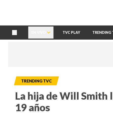
TU NOTA
DEPORTES TVC
HRN
EN VIVO
TVC PLAY
TRENDING 
TRENDING TVC
La hija de Will Smith 
19 años