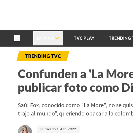
TU NOTA
DEPORTES TVC
HRN
EN VIVO
TVC PLAY
TRENDING 
TRENDING TVC
Confunden a 'La More
publicar foto como Di
Saúl Fox, conocido como "La More", no se quis
trajo al mundo”, queriendo opacar a la colom
Publicado
18 feb. 2022