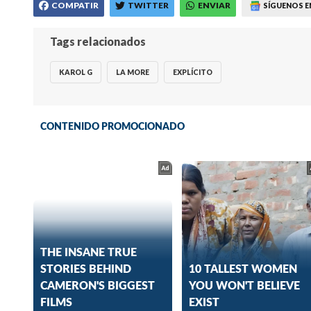
COMPATIR
TWITTER
ENVIAR
SÍGUENOS E
Tags relacionados
KAROL G
LA MORE
EXPLÍCITO