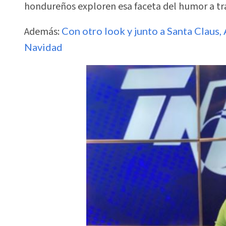
hondureños exploren esa faceta del humor a tra
Además:
Con otro look y junto a Santa Claus,
Navidad