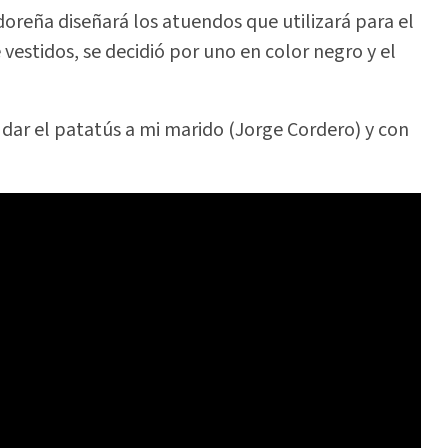
oreña diseñará los atuendos que utilizará para el
vestidos, se decidió por uno en color negro y el
 dar el patatús a mi marido (Jorge Cordero) y con