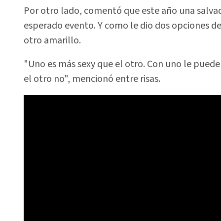
Por otro lado, comentó que este año una salvad
esperado evento. Y como le dio dos opciones de 
otro amarillo.
"Uno es más sexy que el otro. Con uno le puede
el otro no", mencionó entre risas.