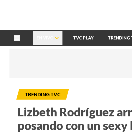
TU NOTA
DEPORTES TVC
HRN
EN VIVO
TVC PLAY
TRENDING 
TRENDING TVC
Lizbeth Rodríguez ar
posando con un sexy b