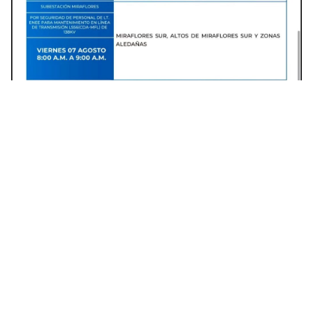
Varias colonias de Francisco Morazán tendrán interrupciones de
energía. Foto: Facebook
La institución explicó que estas acciones se
deben a trabajos relacionados con la línea de
transmisión.