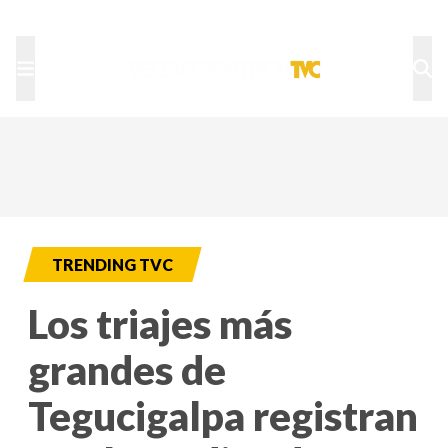
TU NOTA
DEPORTES TVC
HRN
TRENDING TVC
Los triajes más
grandes de
Tegucigalpa registran