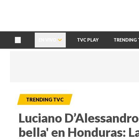
TU NOTA
DEPORTES TVC
HRN
EN VIVO
TVC PLAY
TRENDING 
TRENDING TVC
Luciano D’Alessandro
bella' en Honduras: L