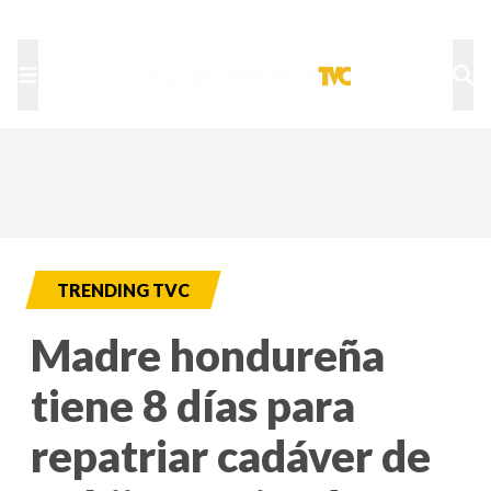
TU NOTA
DEPORTES TVC
HRN
TRENDING TVC
Madre hondureña
tiene 8 días para
repatriar cadáver de