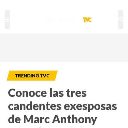
TU NOTA
DEPORTES TVC
HRN
TRENDING TVC
Conoce las tres
candentes exesposas
de Marc Anthony