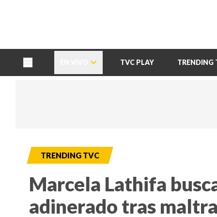
TU NOTA
DEPORTES TVC
HRN
EN VIVO
TVC PLAY
TRENDING 
TRENDING TVC
Marcela Lathifa busc
adinerado tras maltr