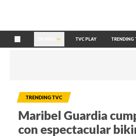
TU NOTA
DEPORTES TVC
HRN
EN VIVO
TVC PLAY
TRENDING 
TRENDING TVC
Maribel Guardia cump
con espectacular bik