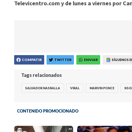
Televicentro.com y de lunes a viernes por Cana
COMPATIR
TWITTER
ENVIAR
SÍGUENOS E
Tags relacionados
SALVADOR NASRALLA
VIRAL
MARVIN PONCE
X0-D