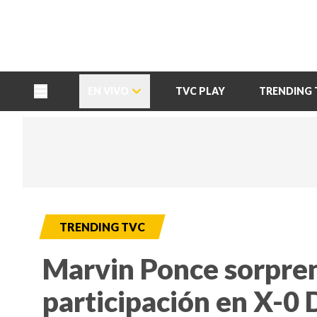
TU NOTA
DEPORTES TVC
HRN
EN VIVO
TVC PLAY
TRENDING 
TRENDING TVC
Marvin Ponce sorpre
participación en X-0 