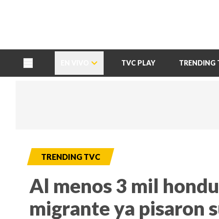
TU NOTA
DEPORTES TVC
HRN
EN VIVO
TVC PLAY
TRENDING 
TRENDING TVC
Al menos 3 mil hondu
migrante ya pisaron 