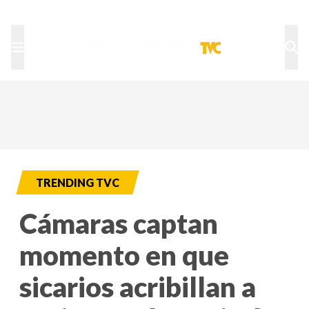
TU NOTA
DEPORTES TVC
HRN
TRENDING TVC
Cámaras captan
momento en que
sicarios acribillan a