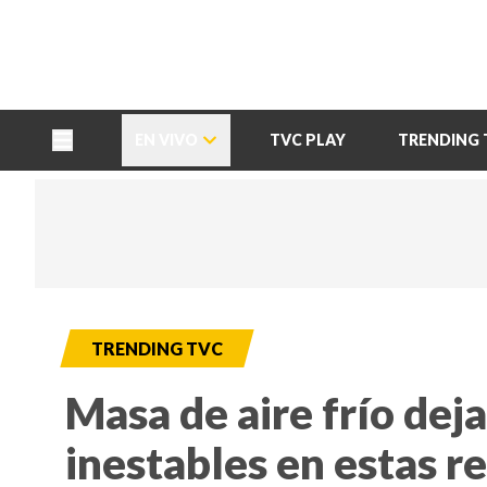
TU NOTA
DEPORTES TVC
HRN
EN VIVO
TVC PLAY
TRENDING 
TRENDING TVC
Masa de aire frío dej
inestables en estas 