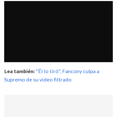
Lea también:
"Él lo tiró", Fancony culpa a
Supremo de su video filtrado