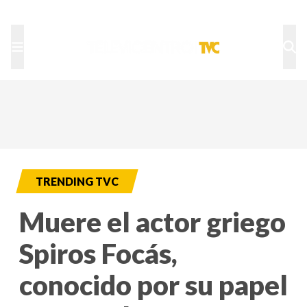
TU NOTA
DEPORTES TVC
HRN
TRENDING TVC
Muere el actor griego
Spiros Focás,
conocido por su papel