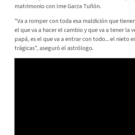
matrimonio con Ime Garza Tuñón.
"Va a romper con toda esa maldición que tienen l
el que va a hacer el cambio y que va a tener la 
papá, es el que va a entrar con todo... el nieto 
trágicas", aseguró el astrólogo.