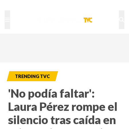
TU NOTA
DEPORTES TVC
HRN
TRENDING TVC
'No podía faltar':
Laura Pérez rompe el
silencio tras caída en